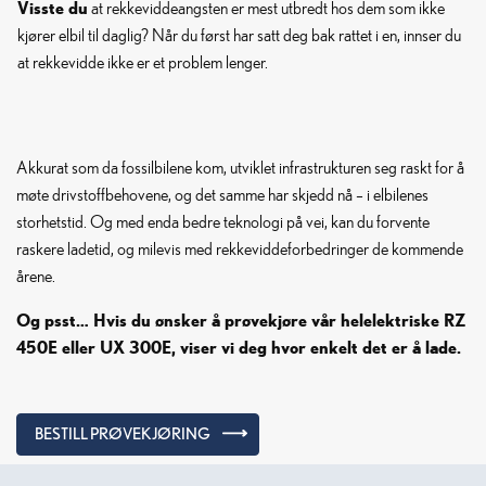
Visste du
at rekkeviddeangsten er mest utbredt hos dem som ikke
kjører elbil til daglig? Når du først har satt deg bak rattet i en, innser du
at rekkevidde ikke er et problem lenger.
Akkurat som da fossilbilene kom, utviklet infrastrukturen seg raskt for å
møte drivstoffbehovene, og det samme har skjedd nå – i elbilenes
storhetstid. Og med enda bedre teknologi på vei, kan du forvente
raskere ladetid, og milevis med rekkeviddeforbedringer de kommende
årene.
Og psst… Hvis du ønsker å prøvekjøre vår helelektriske RZ
450E eller UX 300E, viser vi deg hvor enkelt det er å lade.
BESTILL PRØVEKJØRING