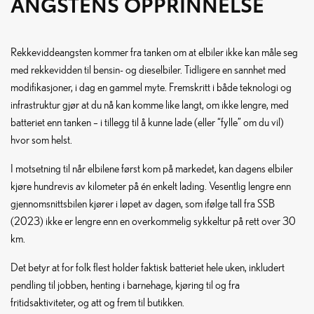
ANGSTENS OPPRINNELSE
Rekkeviddeangsten kommer fra tanken om at elbiler ikke kan måle seg
med rekkevidden til bensin- og dieselbiler. Tidligere en sannhet med
modifikasjoner, i dag en gammel myte. Fremskritt i både teknologi og
infrastruktur gjør at du nå kan komme like langt, om ikke lengre, med
batteriet enn tanken – i tillegg til å kunne lade (eller “fylle” om du vil)
hvor som helst.
I motsetning til når elbilene først kom på markedet, kan dagens elbiler
kjøre hundrevis av kilometer på én enkelt lading. Vesentlig lengre enn
gjennomsnittsbilen kjører i løpet av dagen, som ifølge tall fra SSB
(2023) ikke er lengre enn en overkommelig sykkeltur på rett over 30
km.
Det betyr at for folk flest holder faktisk batteriet hele uken, inkludert
pendling til jobben, henting i barnehage, kjøring til og fra
fritidsaktiviteter, og att og frem til butikken.