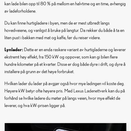
kan lade bilen opp til 80 % på mellom en halvtime og en time, avhengig
av ladeforholdene.
Du kan finne hurtigladere i byen, men de er mest utbredt langs
hovedveiene, og vanligst å bruke på langtur. Da rekker du både å ta en
liten pust i bakken med mat og kaffe, før du reiser videre.
Lynlader:
Dette er en enda raskere variant av hurtigladerne og leverer
ekstremt høy effekt, fra 150 kW og oppover, som kan gi bilen flere
hundre kilometer på et kvarter. Disse er dog både dyre i drift, og dyre å
installere på grunn av det høye forbruket.
Hvilken lader du lader på avgjør også hvor mye ladingen vil koste deg.
Høyere kW betyr ofte høyere pris. Med
Lexus Ladenettverk
kan du på
forhånd se hvilke ladere du møter på langs veien, hvor mye effekt de
leverer, og hva kW-prisen ligger på.