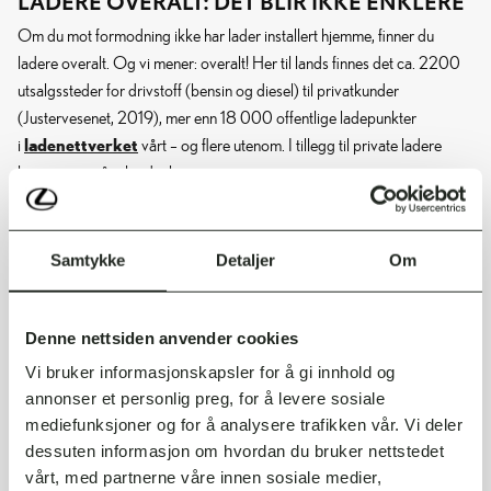
LADERE OVERALT: DET BLIR IKKE ENKLERE
Om du mot formodning ikke har lader installert hjemme, finner du
ladere overalt. Og vi mener: overalt! Her til lands finnes det ca. 2200
utsalgssteder for drivstoff (bensin og diesel) til privatkunder
(Justervesenet, 2019), mer enn 18 000 offentlige ladepunkter
laden
ettverk
et
i
vårt – og flere utenom. I tillegg til private ladere
hjemme og på arbeidsplasser.
Samtykke
Detaljer
Om
For å gjøre det enklest mulig å lade, har vi inngått et samarbeid med
lade-operatører over hele Europa, og har i skrivende stund (i tillegg til
nevnte 18 000 ladepunkter i Norge) over 640 000 ladepunkter i
Denne nettsiden anvender cookies
nettverket vårt, fordelt på 20 land – som du som Lexus-kunde kan
Vi bruker informasjonskapsler for å gi innhold og
disponere i øst og vest.
annonser et personlig preg, for å levere sosiale
mediefunksjoner og for å analysere trafikken vår. Vi deler
Og det beste av alt? Du får all lading på én og samme regning, i norske
dessuten informasjon om hvordan du bruker nettstedet
kroner!
vårt, med partnerne våre innen sosiale medier,