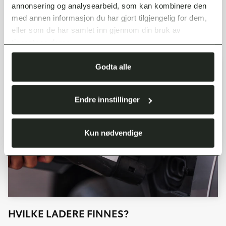
annonsering og analysearbeid, som kan kombinere den
med annen informasjon du har gjort tilgjengelig for dem,
MER OM LADENETTVERKET
eller som de har samlet inn gjennom din bruk av
tjenestene deres.
Godta alle
Endre innstillinger
Kun nødvendige
HVILKE LADERE FINNES?