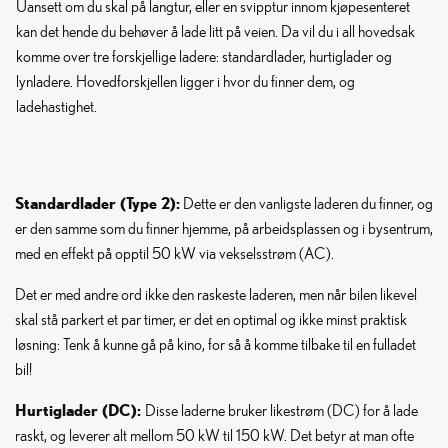
Uansett om du skal på langtur, eller en svipptur innom kjøpesenteret
kan det hende du behøver å lade litt på veien. Da vil du i all hovedsak
komme over tre forskjellige ladere: standardlader, hurtiglader og
lynladere. Hovedforskjellen ligger i hvor du finner dem, og
ladehastighet.
Standardlader (Type 2):
Dette er den vanligste laderen du finner, og
er den samme som du finner hjemme, på arbeidsplassen og i bysentrum,
med en effekt på opptil 50 kW via vekselsstrøm (AC).
Det er med andre ord ikke den raskeste laderen, men når bilen likevel
skal stå parkert et par timer, er det en optimal og ikke minst praktisk
løsning: Tenk å kunne gå på kino, for så å komme tilbake til en fulladet
bil!
Hurtiglader (DC):
Disse laderne bruker likestrøm (DC) for å lade
raskt, og leverer alt mellom 50 kW til 150 kW. Det betyr at man ofte